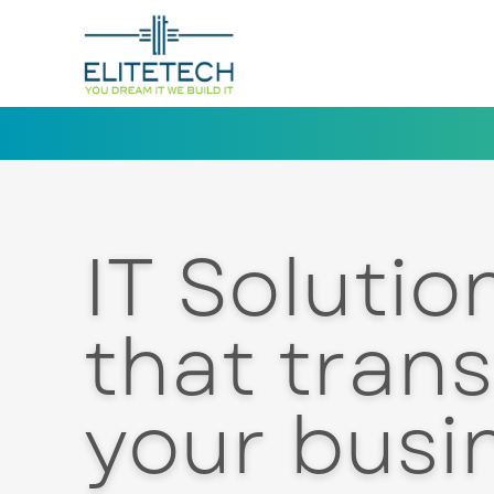
IT Solutio
that tran
your busi