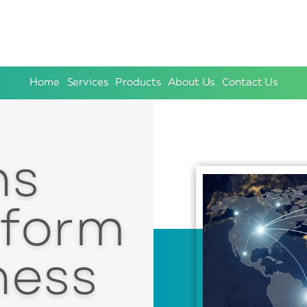
Home
Services
Products
About Us
Contact Us
ns
sform
ness